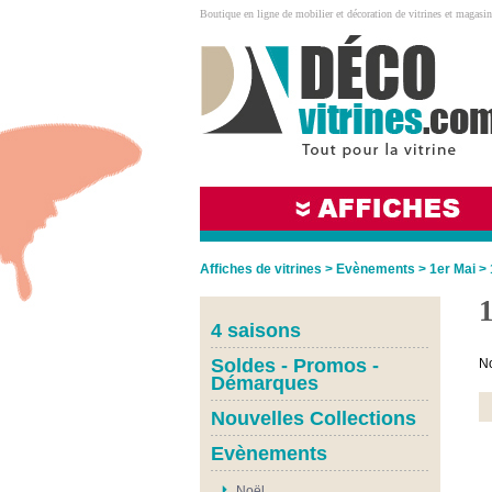
Boutique en ligne de mobilier et décoration de vitrines et magasin
Affiches de vitrines
>
Evènements
>
1er Mai
>
4 saisons
Soldes - Promos -
No
Démarques
Nouvelles Collections
Evènements
Noël