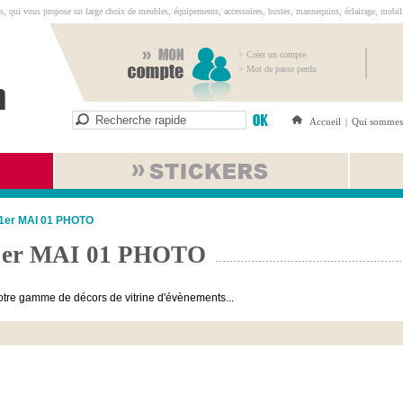
s, qui vous propose un large choix de meubles, équipements, accessoires, bustes, mannequins, éclairage, mobilie
> Créer un compte
> Mot de passe perdu
Accueil
Qui sommes
|
1er MAI 01 PHOTO
1er MAI 01 PHOTO
tre gamme de décors de vitrine d'évènements...