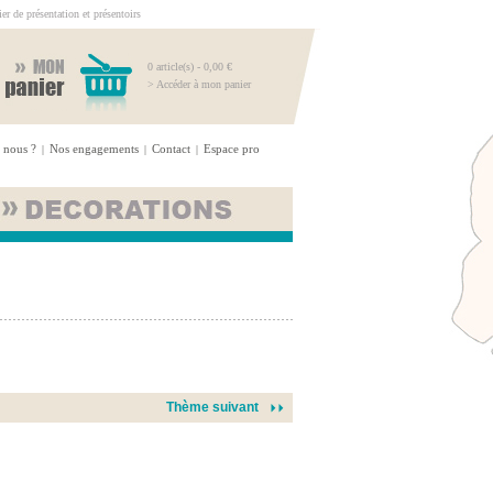
r de présentation et présentoirs
0 article(s) - 0,00 €
> Accéder à mon panier
 nous ?
Nos engagements
Contact
Espace pro
|
|
|
Thème suivant