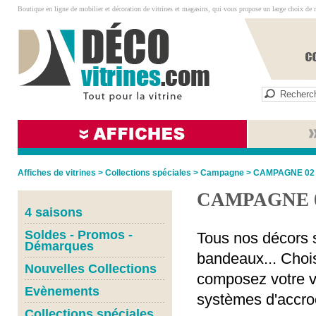
Boutique en ligne de mobilier et décoration de vitrines et magasins, qui vous propose un large choix de 
Affiches de vitrines
>
Collections spéciales
>
Campagne
>
CAMPAGNE 02
CAMPAGNE 
4 saisons
Soldes - Promos -
Tous nos décors s
Démarques
bandeaux... Chois
Nouvelles Collections
composez votre vi
Evènements
systèmes d'accro
Collections spéciales