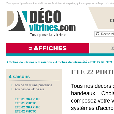
Boutique en ligne de mobilier et décoration de vitrines et magasins, qui vous propose un large choix de 
Affiches de vitrines
>
4 saisons
>
Affiches de vitrine été
>
ETE 22 PHOTO
ETE 22 PHO
4 saisons
Tous nos décors s
Affiche de vitrine printemps
Affiches de vitrine été
bandeaux... Chois
ETE 01 GRAPHIK
composez votre vi
ETE 01 PHOTO
systèmes d'accro
ETE 02 GRAPHIK
ETE 02 PHOTO