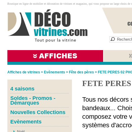
Boutique en ligne de mobilier et décoration de vitrines et magasins, qui vous propose un large choix de 
Affiches de vitrines
>
Evènements
>
Fête des pères
>
FETE PERES 02 PH
FETE PERES
4 saisons
Soldes - Promos -
Tous nos décors s
Démarques
bandeaux... Chois
Nouvelles Collections
composez votre vi
Evènements
systèmes d'accro
Noël