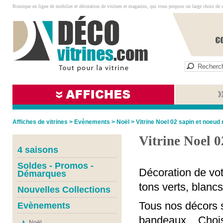
Boutique en ligne de mobilier et décoration de vitrines et magasins, qui vous propose un large choix de 
Affiches de vitrines
>
Evènements
>
Noël
>
Vitrine Noel 02 sapin et noeud
Vitrine Noel 0
4 saisons
Soldes - Promos -
Décoration de vot
Démarques
tons verts, blanc
Nouvelles Collections
Tous nos décors s
Evènements
bandeaux... Chois
Noël