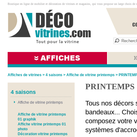
Boutique en ligne de mobilier et décoration de vitrines et magasins, qui vous propose un large choix de 
Affiches de vitrines
>
4 saisons
>
Affiche de vitrine printemps
>
PRINTEMP
PRINTEMPS 
4 saisons
Tous nos décors s
Affiche de vitrine printemps
bandeaux... Chois
Affiche de vitrine printemps
01 graphik
composez votre vi
Affiche vitrine printemps 01
systèmes d'accro
photo
Décoration vitrine printemps