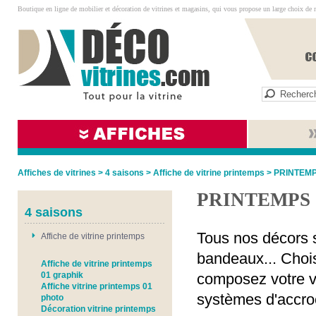
Boutique en ligne de mobilier et décoration de vitrines et magasins, qui vous propose un large choix de 
Affiches de vitrines
>
4 saisons
>
Affiche de vitrine printemps
>
PRINTEMP
PRINTEMPS 
4 saisons
Tous nos décors s
Affiche de vitrine printemps
bandeaux... Chois
Affiche de vitrine printemps
01 graphik
composez votre vi
Affiche vitrine printemps 01
systèmes d'accro
photo
Décoration vitrine printemps