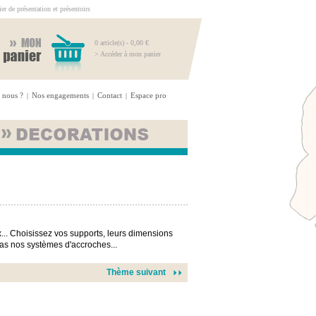
r de présentation et présentoirs
0 article(s) - 0,00 €
> Accéder à mon panier
 nous ?
Nos engagements
Contact
Espace pro
|
|
|
... Choisissez vos supports, leurs dimensions
-pas nos systèmes d'accroches...
Thème suivant