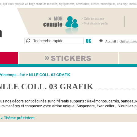
s, qui vous propose un large choix de meubles, équipements, accessoires, bustes, mannequins, éclairage, mobilie
> Créer un compte
> Mot de passe perdu
Accueil
Qui sommes
|
Printemps - été
>
NLLE COLL. 03 GRAFIK
NLLE COLL. 03 GRAFIK
us nos décors sont déclinés sur différents supports : Kakémonos, carrés, bandeaux
urs matières et composez votre vitrine unique. Suspendre, fixer, coller... N'oubliez
Thème précédent