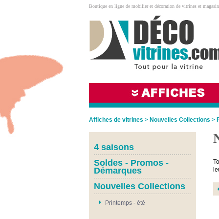
Boutique en ligne de mobilier et décoration de vitrines et magasin
Affiches de vitrines
>
Nouvelles Collections
>
4 saisons
Soldes - Promos -
To
Démarques
le
Nouvelles Collections
Printemps - été