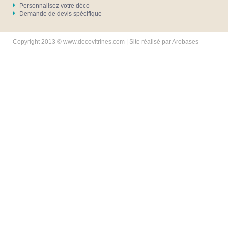
Personnalisez votre déco
Demande de devis spécifique
Copyright 2013 © www.decovitrines.com | Site réalisé par
Arobases