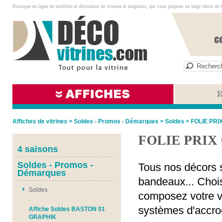
Boutique en ligne de mobilier et décoration de vitrines et magasins, qui vous propose un large choix de 
Affiches de vitrines
>
Soldes - Promos - Démarques
>
Soldes
>
FOLIE PRI
FOLIE PRIX
4 saisons
Soldes - Promos -
Tous nos décors s
Démarques
bandeaux... Chois
Soldes
composez votre vi
systèmes d'accro
Affiche Soldes BASTON 01
GRAPHIK