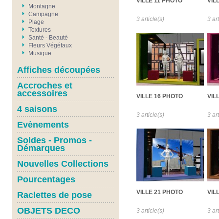
VILLE 11 PHOTO
VIL
Montagne
Campagne
3 article(s)
3 art
Plage
Textures
Santé - Beauté
Fleurs Végétaux
Musique
Affiches découpées
Accroches et
accessoires
VILLE 16 PHOTO
VIL
4 saisons
3 article(s)
3 art
Evènements
Soldes - Promos -
Démarques
Nouvelles Collections
Pourcentages
VILLE 21 PHOTO
VIL
Raclettes de pose
OBJETS DECO
3 article(s)
3 art