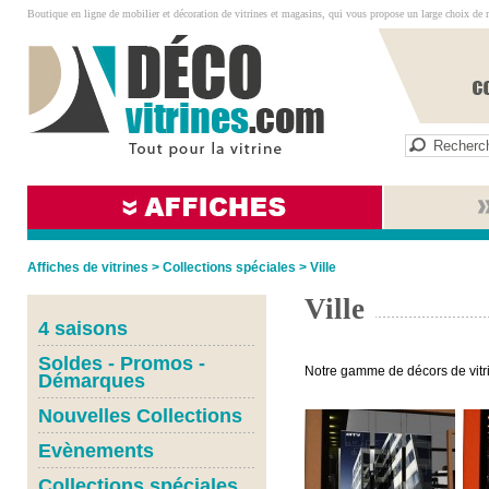
Boutique en ligne de mobilier et décoration de vitrines et magasins, qui vous propose un large choix de 
Affiches de vitrines
>
Collections spéciales
>
Ville
Ville
4 saisons
Soldes - Promos -
Notre gamme de décors de vitrin
Démarques
Nouvelles Collections
Evènements
Collections spéciales