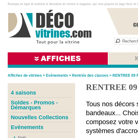
Boutique en ligne de mobilier et décoration de vitrines et magasins, qui vous propose un large choix de 
Affiches de vitrines
>
Evènements
>
Rentrée des classes
>
RENTREE 09 
RENTREE 0
4 saisons
Soldes - Promos -
Tous nos décors s
Démarques
bandeaux... Chois
Nouvelles Collections
composez votre vi
Evènements
systèmes d'accro
Noël