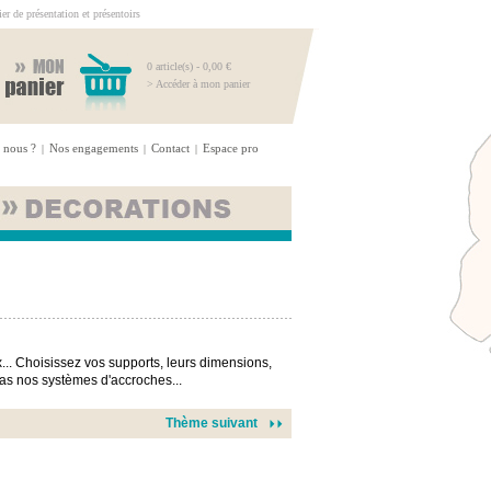
r de présentation et présentoirs
0 article(s) - 0,00 €
> Accéder à mon panier
 nous ?
Nos engagements
Contact
Espace pro
|
|
|
... Choisissez vos supports, leurs dimensions,
-pas nos systèmes d'accroches...
Thème suivant