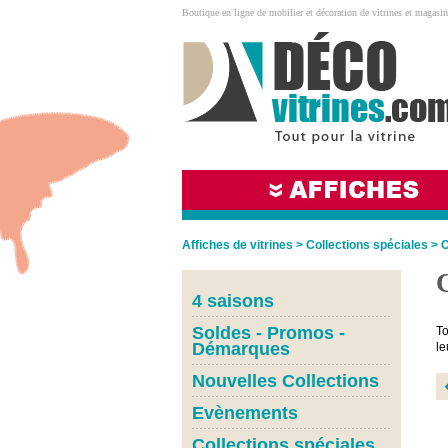
Boutique en ligne de mobilier et décoration de vitrines et magasin
Affiches de vitrines
>
Collections spéciales
>
4 saisons
Soldes - Promos -
To
Démarques
le
Nouvelles Collections
Evènements
Collections spéciales