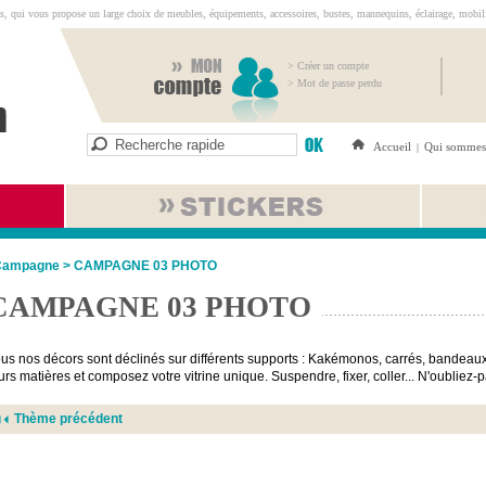
s, qui vous propose un large choix de meubles, équipements, accessoires, bustes, mannequins, éclairage, mobilie
> Créer un compte
> Mot de passe perdu
Accueil
Qui sommes
|
Campagne
>
CAMPAGNE 03 PHOTO
CAMPAGNE 03 PHOTO
us nos décors sont déclinés sur différents supports : Kakémonos, carrés, bandeaux
urs matières et composez votre vitrine unique. Suspendre, fixer, coller... N'oubliez
Thème précédent