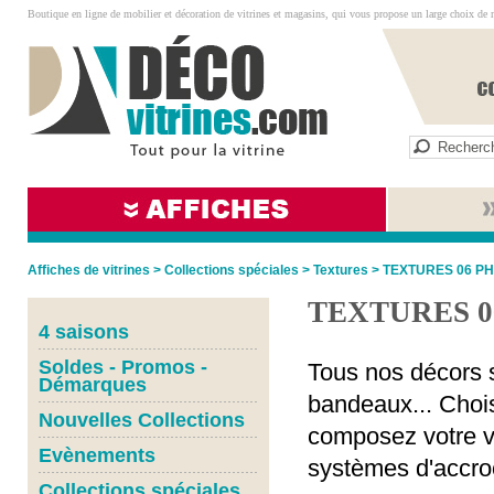
Boutique en ligne de mobilier et décoration de vitrines et magasins, qui vous propose un large choix de 
Affiches de vitrines
>
Collections spéciales
>
Textures
>
TEXTURES 06 P
TEXTURES 0
4 saisons
Soldes - Promos -
Tous nos décors s
Démarques
bandeaux... Chois
Nouvelles Collections
composez votre vi
Evènements
systèmes d'accro
Collections spéciales