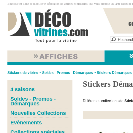
Boutique en ligne de mobilier et décoration de vitrines et magasins, qui vous propose un large choix de 
Stickers de vitrine
>
Soldes - Promos - Démarques
>
Stickers Démarques
Stickers Déma
4 saisons
Soldes - Promos -
Différentes collections de
Stic
Démarques
Nouvelles Collections
Evènements
Collections spéciales