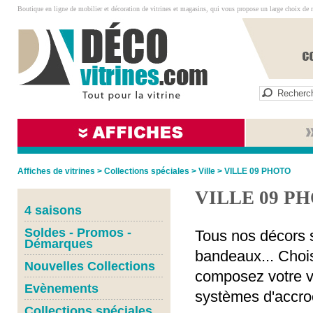
Boutique en ligne de mobilier et décoration de vitrines et magasins, qui vous propose un large choix de 
Affiches de vitrines
>
Collections spéciales
>
Ville
>
VILLE 09 PHOTO
VILLE 09 P
4 saisons
Soldes - Promos -
Tous nos décors s
Démarques
bandeaux... Chois
Nouvelles Collections
composez votre vi
Evènements
systèmes d'accro
Collections spéciales