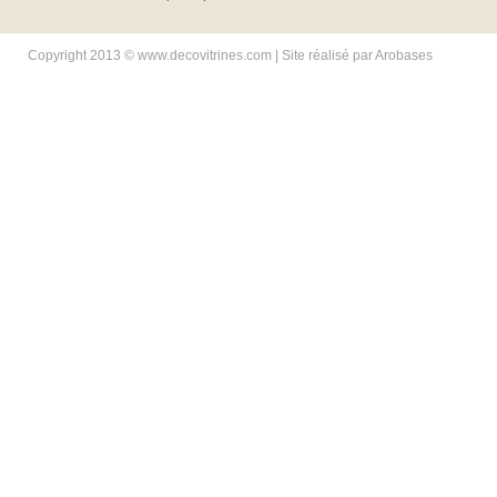
Copyright 2013 © www.decovitrines.com | Site réalisé par
Arobases