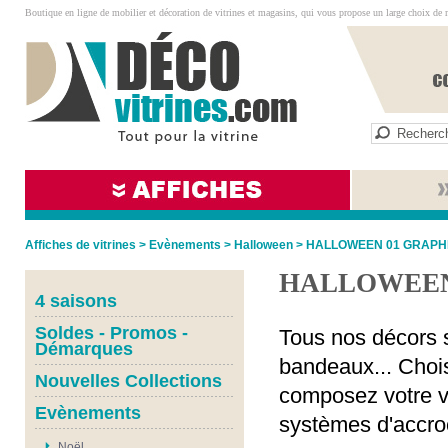
Boutique en ligne de mobilier et décoration de vitrines et magasins, qui vous propose un large choix de 
Affiches de vitrines
>
Evènements
>
Halloween
>
HALLOWEEN 01 GRAPH
HALLOWEEN
4 saisons
Soldes - Promos -
Tous nos décors s
Démarques
bandeaux... Chois
Nouvelles Collections
composez votre vi
Evènements
systèmes d'accro
Noël