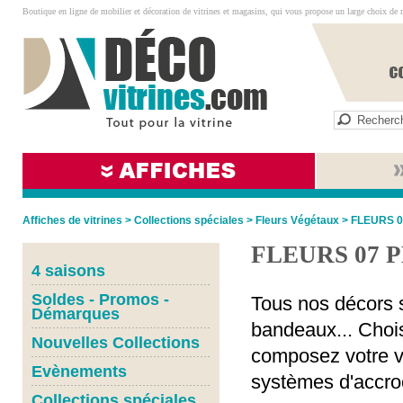
Boutique en ligne de mobilier et décoration de vitrines et magasins, qui vous propose un large choix de 
Affiches de vitrines
>
Collections spéciales
>
Fleurs Végétaux
>
FLEURS 
FLEURS 07 
4 saisons
Soldes - Promos -
Tous nos décors s
Démarques
bandeaux... Chois
Nouvelles Collections
composez votre vi
Evènements
systèmes d'accro
Collections spéciales