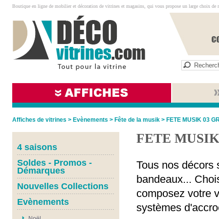
Boutique en ligne de mobilier et décoration de vitrines et magasins, qui vous propose un large choix de 
Affiches de vitrines
>
Evènements
>
Fête de la musik
>
FETE MUSIK 03 G
FETE MUSIK
4 saisons
Soldes - Promos -
Tous nos décors s
Démarques
bandeaux... Chois
Nouvelles Collections
composez votre vi
Evènements
systèmes d'accro
Noël