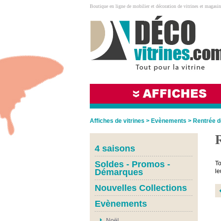
Boutique en ligne de mobilier et décoration de vitrines et magasin
Affiches de vitrines
>
Evènements
>
Rentrée d
4 saisons
Soldes - Promos -
To
Démarques
le
Nouvelles Collections
Evènements
Noël