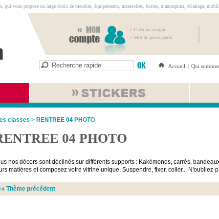
s, qui vous propose un large choix de meubles, équipements, accessoires, bustes, mannequins, éclairage, mobilie
> Créer un compte
> Mot de passe perdu
Accueil
Qui sommes
|
es classes
>
RENTREE 04 PHOTO
RENTREE 04 PHOTO
us nos décors sont déclinés sur différents supports : Kakémonos, carrés, bandeaux
urs matières et composez votre vitrine unique. Suspendre, fixer, coller... N'oubliez
Thème précédent