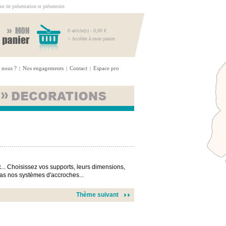
r de présentation et présentoirs
0 article(s) - 0,00 €
> Accéder à mon panier
 nous ?
Nos engagements
Contact
Espace pro
|
|
|
... Choisissez vos supports, leurs dimensions,
-pas nos systèmes d'accroches...
Thème suivant