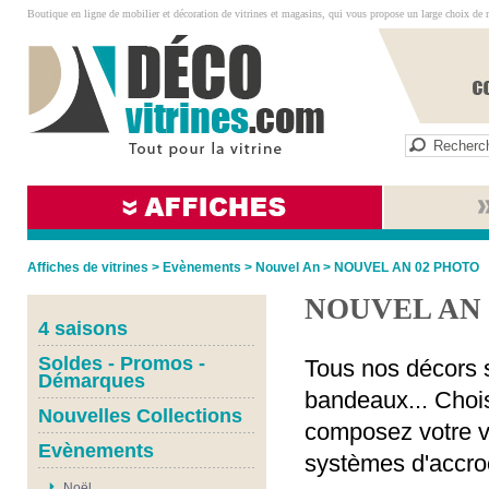
Boutique en ligne de mobilier et décoration de vitrines et magasins, qui vous propose un large choix de 
Affiches de vitrines
>
Evènements
>
Nouvel An
>
NOUVEL AN 02 PHOTO
NOUVEL AN 
4 saisons
Soldes - Promos -
Tous nos décors s
Démarques
bandeaux... Chois
Nouvelles Collections
composez votre vi
Evènements
systèmes d'accro
Noël