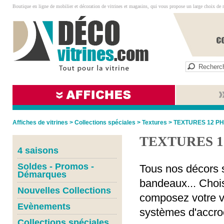
Boutique en ligne de mobilier et décoration de vitrines et magasins, qui vous propose un large choix de 
Affiches de vitrines
>
Collections spéciales
>
Textures
>
TEXTURES 12 P
TEXTURES 1
4 saisons
Soldes - Promos -
Tous nos décors s
Démarques
bandeaux... Chois
Nouvelles Collections
composez votre vi
Evènements
systèmes d'accro
Collections spéciales