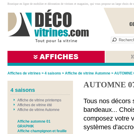
Boutique en ligne de mobilier et décoration de vitrines et magasins, qui vous propose un large choix de 
Affiches de vitrines
>
4 saisons
>
Affiche de vitrine Automne
>
AUTOMNE 
AUTOMNE 0
4 saisons
Tous nos décors s
Affiche de vitrine printemps
Affiches de vitrine été
bandeaux... Chois
Affiche de vitrine Automne
composez votre vi
Affiche automne 01
systèmes d'accro
GRAPHIK
Affiche champignon et feuille