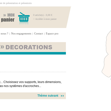
r de présentation et présentoirs
0 article(s) - 0,00 €
> Accéder à mon panier
 nous ?
Nos engagements
Contact
Espace pro
|
|
|
... Choisissez vos supports, leurs dimensions,
-pas nos systèmes d'accroches...
Thème suivant