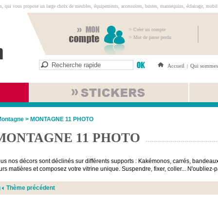
s, qui vous propose un large choix de meubles, équipements, accessoires, bustes, mannequins, éclairage, mobilie
> Créer un compte
> Mot de passe perdu
Accueil
Qui sommes
|
ontagne
>
MONTAGNE 11 PHOTO
MONTAGNE 11 PHOTO
us nos décors sont déclinés sur différents supports : Kakémonos, carrés, bandeaux
urs matières et composez votre vitrine unique. Suspendre, fixer, coller... N'oubliez
Thème précédent