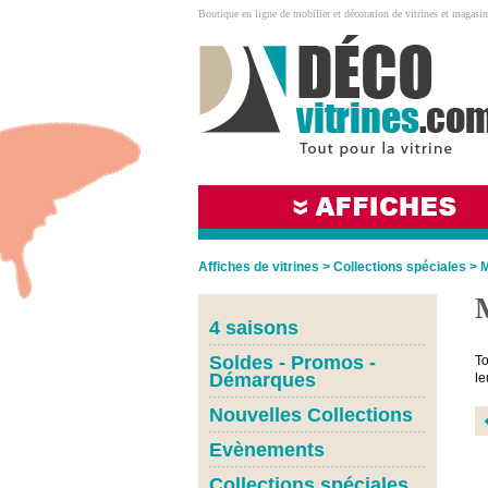
Boutique en ligne de mobilier et décoration de vitrines et magasin
Affiches de vitrines
>
Collections spéciales
>
M
4 saisons
Soldes - Promos -
To
Démarques
le
Nouvelles Collections
Evènements
Collections spéciales