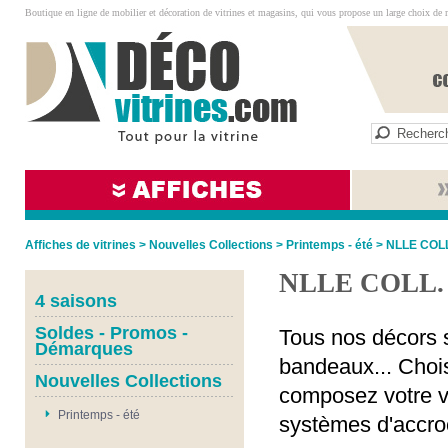
Boutique en ligne de mobilier et décoration de vitrines et magasins, qui vous propose un large choix de 
Affiches de vitrines
>
Nouvelles Collections
>
Printemps - été
>
NLLE COL
NLLE COLL.
4 saisons
Soldes - Promos -
Tous nos décors s
Démarques
bandeaux... Chois
Nouvelles Collections
composez votre vi
Printemps - été
systèmes d'accro