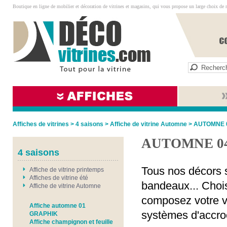
Boutique en ligne de mobilier et décoration de vitrines et magasins, qui vous propose un large choix de 
Affiches de vitrines
>
4 saisons
>
Affiche de vitrine Automne
>
AUTOMNE 
AUTOMNE 0
4 saisons
Tous nos décors s
Affiche de vitrine printemps
Affiches de vitrine été
bandeaux... Chois
Affiche de vitrine Automne
composez votre vi
Affiche automne 01
systèmes d'accro
GRAPHIK
Affiche champignon et feuille