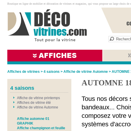
Boutique en ligne de mobilier et décoration de vitrines et magasins, qui vous propose un large choix de 
Affiches de vitrines
>
4 saisons
>
Affiche de vitrine Automne
>
AUTOMNE 
AUTOMNE 1
4 saisons
Tous nos décors s
Affiche de vitrine printemps
Affiches de vitrine été
bandeaux... Chois
Affiche de vitrine Automne
composez votre vi
Affiche automne 01
systèmes d'accro
GRAPHIK
Affiche champignon et feuille