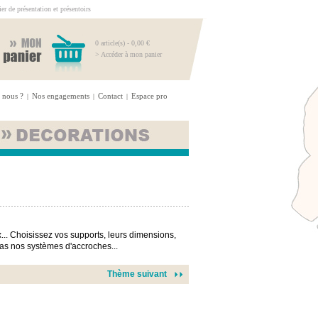
r de présentation et présentoirs
0 article(s) - 0,00 €
> Accéder à mon panier
 nous ?
Nos engagements
Contact
Espace pro
|
|
|
... Choisissez vos supports, leurs dimensions,
-pas nos systèmes d'accroches...
Thème suivant