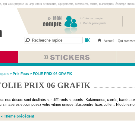
s, qui vous propose un large choix de meubles, équipements, accessoires, bustes, mannequins, éclairage, mobilie
> Créer un compte
> Mot de passe perdu
Accueil
Qui sommes
|
rques
>
Prix Fous
>
FOLIE PRIX 06 GRAFIK
FOLIE PRIX 06 GRAFIK
us nos décors sont déclinés sur différents supports : Kakémonos, carrés, bandeaux
urs matières et composez votre vitrine unique. Suspendre, fixer, coller... N'oubliez
Thème précédent