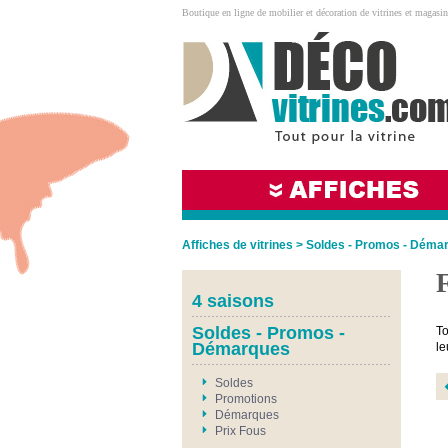
Boutique en ligne de mobilier et décoration de vitrines et magasin
Affiches de vitrines
>
Soldes - Promos - Déma
4 saisons
Soldes - Promos -
To
Démarques
le
Soldes
Promotions
Démarques
Prix Fous