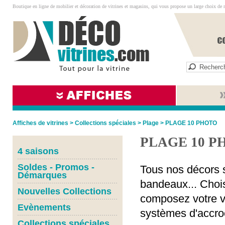
Boutique en ligne de mobilier et décoration de vitrines et magasins, qui vous propose un large choix de 
Affiches de vitrines
>
Collections spéciales
>
Plage
>
PLAGE 10 PHOTO
PLAGE 10 P
4 saisons
Soldes - Promos -
Tous nos décors s
Démarques
bandeaux... Chois
Nouvelles Collections
composez votre vi
Evènements
systèmes d'accro
Collections spéciales