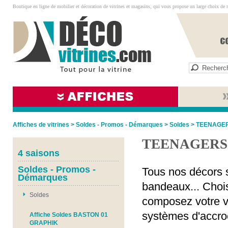
Boutique en ligne de mobilier et décoration de vitrines et magasins, qui vous propose un large choix de 
Affiches de vitrines
>
Soldes - Promos - Démarques
>
Soldes
>
TEENAGER
TEENAGERS
4 saisons
Soldes - Promos -
Tous nos décors s
Démarques
bandeaux... Chois
Soldes
composez votre vi
systèmes d'accro
Affiche Soldes BASTON 01
GRAPHIK