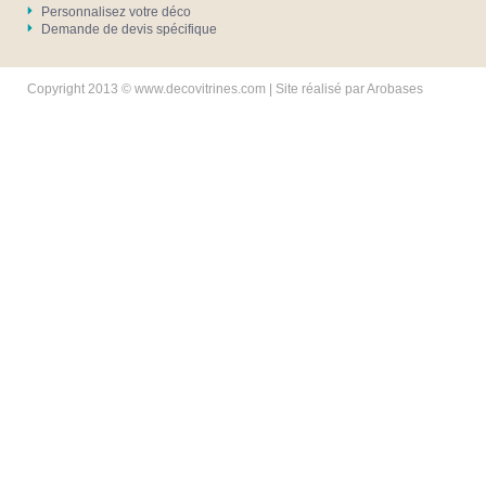
Personnalisez votre déco
Demande de devis spécifique
Copyright 2013 © www.decovitrines.com | Site réalisé par
Arobases