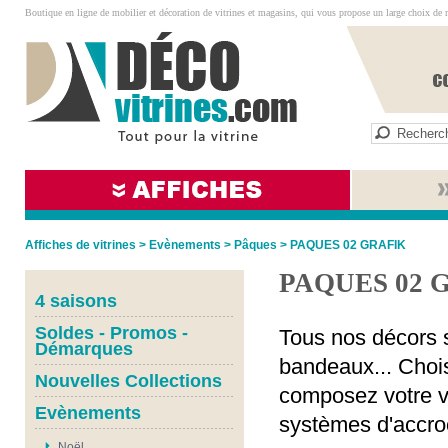
Boutique en ligne de mobilier et décoration de vitrines et magasins, qui vous propose un large choix de 
Affiches de vitrines
>
Evènements
>
Pâques
>
PAQUES 02 GRAFIK
PAQUES 02 
4 saisons
Soldes - Promos -
Tous nos décors s
Démarques
bandeaux... Chois
Nouvelles Collections
composez votre vi
Evènements
systèmes d'accro
Noël