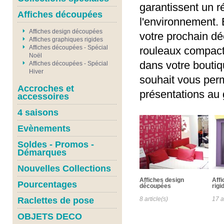
garantissent un r
Affiches découpées
l'environnement.
Affiches design découpées
votre prochain dé
Affiches graphiques rigides
Affiches découpées - Spécial
rouleaux compacts 
Noël
dans votre boutiq
Affiches découpées - Spécial
Hiver
souhait vous per
Accroches et
présentations au 
accessoires
4 saisons
Evènements
Soldes - Promos -
Démarques
Nouvelles Collections
Affiches design
Aff
Pourcentages
découpées
rigi
Raclettes de pose
8 article(s)
17 a
OBJETS DECO