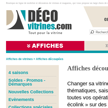
Boutique en ligne de mobilier et décoration de vitrines et magasins, qui vous propose un large choix de 
Affiches de vitrines
>
Affiches découpées
Affiches déco
4 saisons
Soldes - Promos -
Changer sa vitrine
Démarques
thématiques, sais
Nouvelles Collections
toutes vos opéra
Evènements
écolink » sur de
Collections spéciales