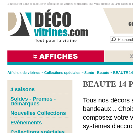
Boutique en ligne de mobilier et décoration de vitrines et magasins, qui vous propose un large choix de 
Affiches de vitrines
>
Collections spéciales
>
Santé - Beauté
>
BEAUTE 1
BEAUTE 14 
4 saisons
Soldes - Promos -
Tous nos décors s
Démarques
bandeaux... Chois
Nouvelles Collections
composez votre vi
Evènements
systèmes d'accro
Collections spéciales