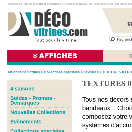
Boutique en ligne de mobilier et décoration de vitrines et magasins, qui vous propose un large choix de 
Affiches de vitrines
>
Collections spéciales
>
Textures
>
TEXTURES 03 P
TEXTURES 0
4 saisons
Soldes - Promos -
Tous nos décors s
Démarques
bandeaux... Chois
Nouvelles Collections
composez votre vi
Evènements
systèmes d'accro
Collections spéciales