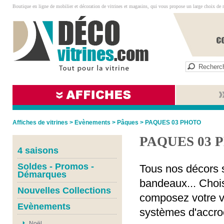
Boutique en ligne de mobilier et décoration de vitrines et magasins, qui vous propose un large choix de 
Affiches de vitrines
>
Evènements
>
Pâques
>
PAQUES 03 PHOTO
PAQUES 03 
4 saisons
Soldes - Promos -
Tous nos décors s
Démarques
bandeaux... Chois
Nouvelles Collections
composez votre vi
Evènements
systèmes d'accro
Noël