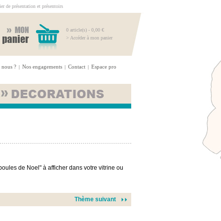
r de présentation et présentoirs
0 article(s) - 0,00 €
> Accéder à mon panier
 nous ?
Nos engagements
Contact
Espace pro
|
|
|
ules de Noel" à afficher dans votre vitrine ou
Thème suivant