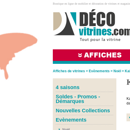
Boutique en ligne de mobilier et décoration de vitrines et magasin
Affiches de vitrines
>
Evènements
>
Noël
>
Ka
4 saisons
Soldes - Promos -
Ka
Démarques
da
Nouvelles Collections
Evènements
Noël