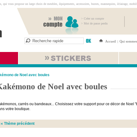
s, qui vous propose un large choix de meubles, équipements, accessoires, bustes, mannequins, éclairage, mobilie
> Créer un compte
> Mot de passe perdu
Accueil
Qui sommes
|
kémono de Noel avec boules
Kakémono de Noel avec boules
kémonos, carrés ou bandeaux... Choisissez votre support pour ce décor de Noel "bo
ns votre boutique.
Thème précédent