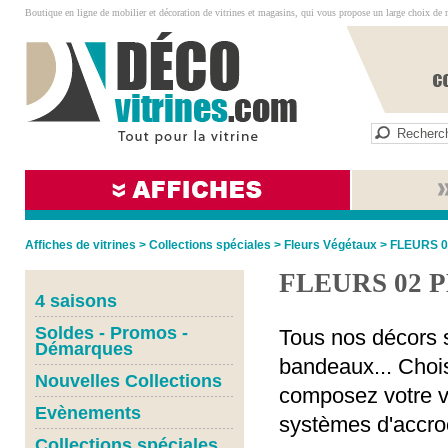
Boutique en ligne de mobilier et décoration de vitrines et magasins, qui vous propose un large choix de 
Affiches de vitrines
>
Collections spéciales
>
Fleurs Végétaux
>
FLEURS 
FLEURS 02 
4 saisons
Soldes - Promos -
Tous nos décors s
Démarques
bandeaux... Chois
Nouvelles Collections
composez votre vi
Evènements
systèmes d'accro
Collections spéciales