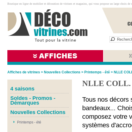
Boutique en ligne de mobilier et décoration de vitrines et magasins, qui vous propose un large choix de 
Affiches de vitrines
>
Nouvelles Collections
>
Printemps - été
>
NLLE COLL
NLLE COLL.
4 saisons
Soldes - Promos -
Tous nos décors s
Démarques
bandeaux... Chois
Nouvelles Collections
composez votre vi
Printemps - été
systèmes d'accro