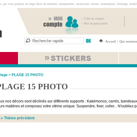
s, qui vous propose un large choix de meubles, équipements, accessoires, bustes, mannequins, éclairage, mobilie
> Créer un compte
> Mot de passe perdu
Accueil
Qui sommes
|
lage
>
PLAGE 15 PHOTO
PLAGE 15 PHOTO
us nos décors sont déclinés sur différents supports : Kakémonos, carrés, bandeaux
urs matières et composez votre vitrine unique. Suspendre, fixer, coller... N'oubliez
Thème précédent