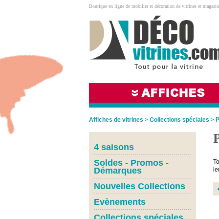
Boutique en ligne de mobilier et décoration de vitrines et magasin
Affiches de vitrines
>
Collections spéciales
>
P
4 saisons
Soldes - Promos -
To
Démarques
le
Nouvelles Collections
Evènements
Collections spéciales