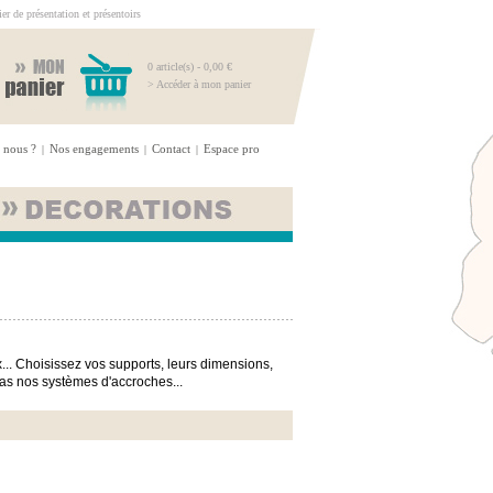
r de présentation et présentoirs
0 article(s) - 0,00 €
> Accéder à mon panier
 nous ?
Nos engagements
Contact
Espace pro
|
|
|
... Choisissez vos supports, leurs dimensions,
-pas nos systèmes d'accroches...