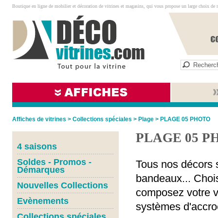
Boutique en ligne de mobilier et décoration de vitrines et magasins, qui vous propose un large choix de 
Affiches de vitrines
>
Collections spéciales
>
Plage
>
PLAGE 05 PHOTO
PLAGE 05 P
4 saisons
Soldes - Promos -
Tous nos décors s
Démarques
bandeaux... Chois
Nouvelles Collections
composez votre vi
Evènements
systèmes d'accro
Collections spéciales