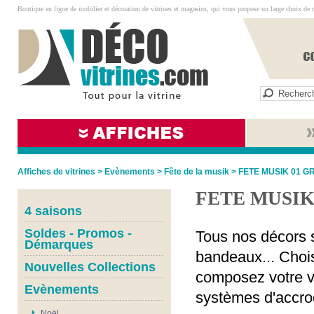
Boutique en ligne de mobilier et décoration de vitrines et magasins, qui vous propose un large choix de 
Affiches de vitrines
>
Evènements
>
Fête de la musik
>
FETE MUSIK 01 G
FETE MUSIK
4 saisons
Soldes - Promos -
Tous nos décors s
Démarques
bandeaux... Chois
Nouvelles Collections
composez votre vi
Evènements
systèmes d'accro
Noël